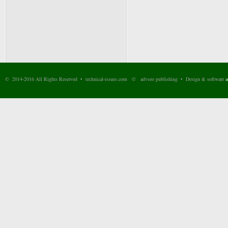
© 2014-2016 All Rights Reserved • technical-issues.com © advseo publishing • Design & software
a