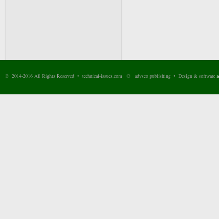
© 2014-2016 All Rights Reserved • technical-issues.com © advseo publishing • Design & software
a